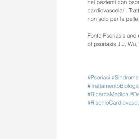
nei pazienti con psor
cardiovascolari. Trat
non solo per la pell
Fonte Psoriasis and
of psoriasis J.J. Wu
#Psoriasi
#Sindrome
#TrattamentoBiologi
#RicercaMedica
#De
#RischioCardiovasc