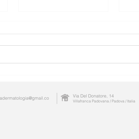
Menopausa e Sonno: Cosa
Ecze
dice la ricerca scientifica?
Quan
segn
ecos
Via Del Donatore, 14
adermatologia@gmail.co
Villafranca Padovana / Padova / Italia