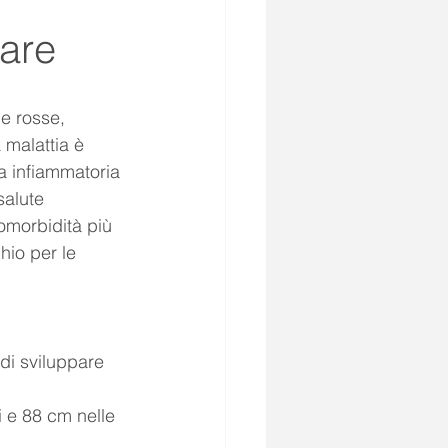
lare
e rosse, 
 malattia è 
a infiammatoria 
salute 
omorbidità più 
hio per le 
di sviluppare 
 e 88 cm nelle 