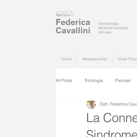
STUDIO
Dott.ssa
MEDICO
Federica
Dermatologia
Cavallini
Medicina funzionale
Anti-Age
Home
Mappatura Nei
Visita Trico
All Posts
Tricologia
Psoriasi
Dott. Federica Cava
La Conne
Sindrome