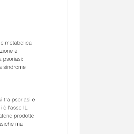
me metabolica 
azione è 
 psoriasi: 
la sindrome 
 tra psoriasi e 
 è l'asse IL-
torie prodotte 
asiche ma 