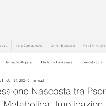
logica
Visita Dermatologica
Ormoni Bioidentici
Visia Skin Analysi
Dermatite Atopica
Medicina Funzionale
Dermatologia
llini
Jun 24, 2024
2 min read
ssione Nascosta tra Psori
 Metabolica: Implicazioni