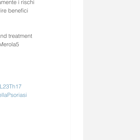
mente i rischi 
ire benefici 
nd treatment 
 Merola5
IL23Th17
llaPsoriasi