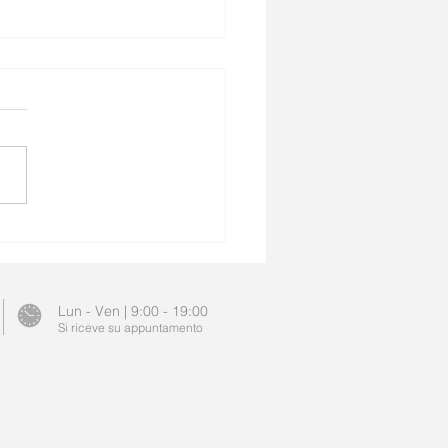
ma Atopico nel Neonato:
do la "pelle secca" è un
ale del tuo super-
istema
Lun - Ven | 9:00 - 19:00
Si riceve su appuntamento