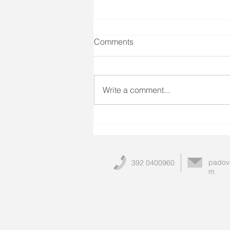
Comments
Write a comment...
Psoriasi in estate: come
affrontare la stagione calda
seguendo il Metodo Apollo
padov
392 0400960
m