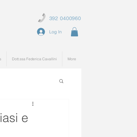
392 0400960
Log In
s
Dott.ssa Federica Cavallini
More
asi e