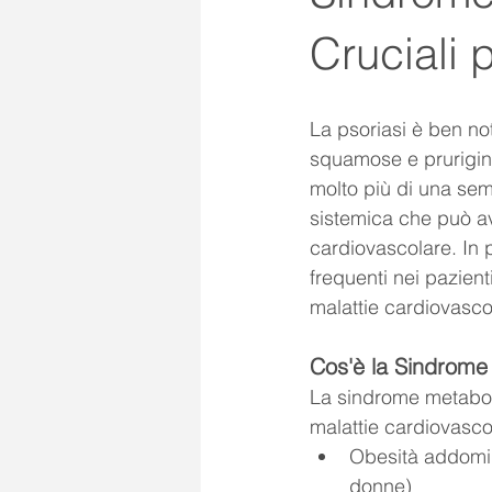
Cruciali 
La psoriasi è ben n
squamose e prurigino
molto più di una semp
sistemica che può ave
cardiovascolare. In 
frequenti nei pazient
malattie cardiovasco
Cos'è la Sindrome
La sindrome metaboli
malattie cardiovasco
Obesità addomin
donne)