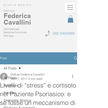
STUDIO MEDICO
Dott.ssa
Federica
Cavallini
Dermatologia
Medicina funzionale
392 0400960
Anti-Age
Post
All Posts
Dott.sa Federica Cavallini
All Posts
Oct 17, 2017
3 min read
Livelli di “stress” e cortisolo
Tricologia
nel Paziente Psoriasico: e
Psoriasi
Dermatite Atopica
se fosse un meccanismo di
Medicina Funzionale