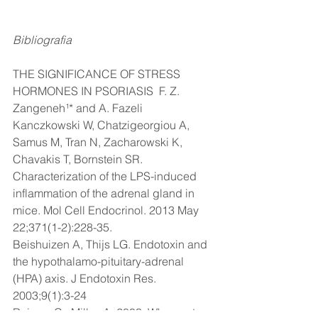
Bibliografia 
THE SIGNIFICANCE OF STRESS 
HORMONES IN PSORIASIS  F. Z. 
Zangeneh¹* and A. Fazeli
Kanczkowski W, Chatzigeorgiou A, 
Samus M, Tran N, Zacharowski K, 
Chavakis T, Bornstein SR. 
Characterization of the LPS-induced 
inflammation of the adrenal gland in 
mice. Mol Cell Endocrinol. 2013 May 
22;371(1-2):228-35.
Beishuizen A, Thijs LG. Endotoxin and 
the hypothalamo-pituitary-adrenal 
(HPA) axis. J Endotoxin Res. 
2003;9(1):3-24
Raison, C., Miller, A. 2003. When not 