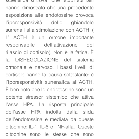
scientifica si trova  che  studi sui ratti 
hanno dimostrato che una precedente 
esposizione alle endotossine provoca 
l’iporesponsività delle ghiandole 
surrenali alla stimolazione con ACTH. ( 
L’ ACTH è un ormone importante 
responsabile dell'attivazione del 
rilascio di cortisolo). Non è la fatica. È 
la DISREGOLAZIONE del sistema 
ormonale e nervoso. I bassi livelli di 
cortisolo hanno la causa sottostante: è 
l’iporesponsività surrenalica all'ACTH. 
È ben noto che le endotossine sono un 
potente stressor sistemico che attiva 
l'asse HPA. La risposta principale 
dell'asse HPA indotta dalla sfida 
dell'endotossina è mediata da queste 
citochine: IL-1, IL-6 e TNF-alfa.  Queste 
citochine sono le stesse che sono 