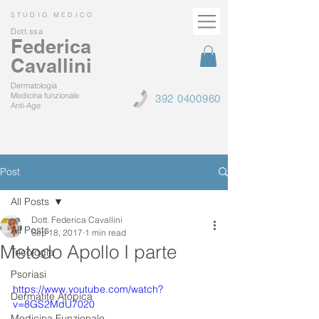
STUDIO MEDICO
Dott.ssa
Federica
Cavallini
Dermatologia
Medicina funzionale
392 0400960
Anti-Age
Post
All Posts
Dott. Federica Cavallini
All Posts
Sep 18, 2017
1 min read
Metodo Apollo I parte
Tricologia
Psoriasi
https://www.youtube.com/watch?
Dermatite Atopica
v=8GS2MdU7020
Medicina Funzionale