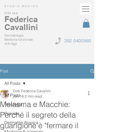
STUDIO MEDICO
Dott.ssa
Federica
Cavallini
Dermatologia
Medicina funzionale
392 0400960
Anti-Age
Post
All Posts
Dott. Federica Cavallini
All Posts
Jan 16
2 min read
Melasma e Macchie:
Tricologia
Perché il segreto della
Psoriasi
Dermatite Atopica
guarigione è "fermare il
Medicina Funzionale