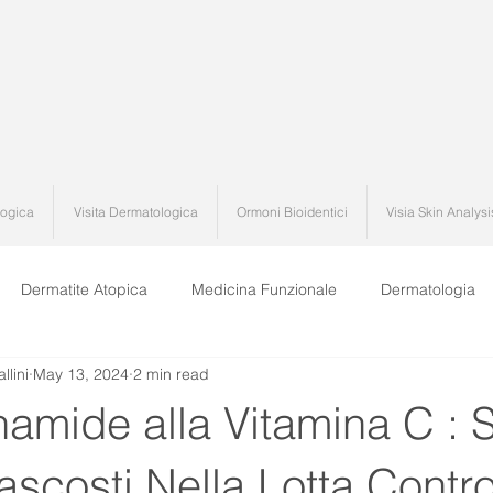
logica
Visita Dermatologica
Ormoni Bioidentici
Visia Skin Analysi
Dermatite Atopica
Medicina Funzionale
Dermatologia
llini
May 13, 2024
2 min read
amide alla Vitamina C : 
Nascosti Nella Lotta Contro