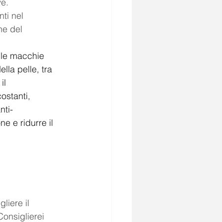
ve.
ti nel 
ne del 
lle macchie 
lla pelle, tra 
il 
ostanti, 
nti-
e e ridurre il 
liere il 
Consiglierei 