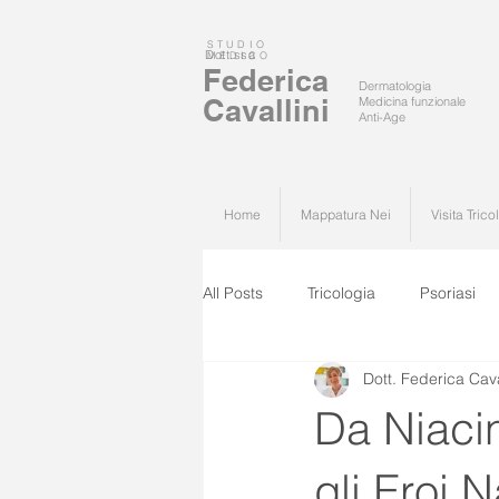
STUDIO
Dott.ssa
MEDICO
Federica
Dermatologia
Cavallini
Medicina funzionale
Anti-Age
Home
Mappatura Nei
Visita Trico
All Posts
Tricologia
Psoriasi
Dott. Federica Cava
Da Niacin
gli Eroi 