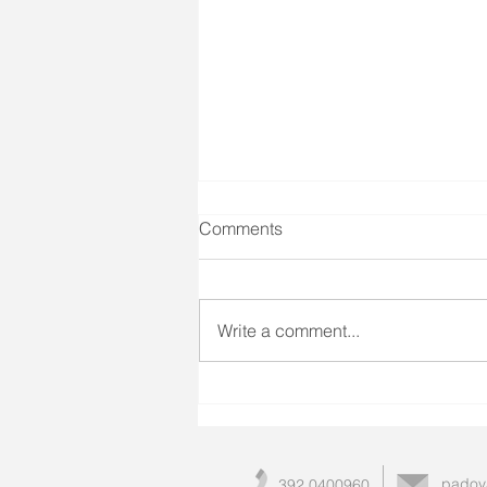
Comments
Write a comment...
Psoriasi in estate: come
affrontare la stagione calda
seguendo il Metodo Apollo
padov
392 0400960