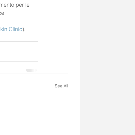
mento per le 
e​
kin Clinic
)
​.
See All