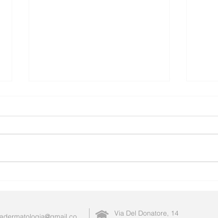
Menopausa e Sonno: Cosa
Ecze
dice la ricerca scientifica?
Quan
segn
ecos
Via Del Donatore, 14
adermatologia@gmail.co