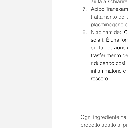
aiuta a schiarir
Acido Tranexam
trattamento dell
plasminogeno ch
Niacinamide: 
 C
solari. È una for
cui la riduzione
trasferimento de
riducendo così l
infiammatorie e 
rossore
Ogni ingrediente ha i 
prodotto adatto al pr