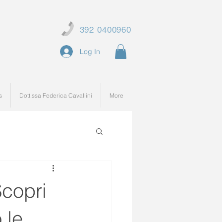
392 0400960
Log In
s
Dott.ssa Federica Cavallini
More
Scopri
 le