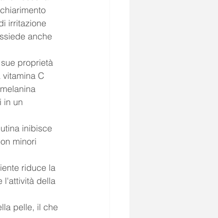
 schiarimento 
i irritazione 
ossiede anche 
e sue proprietà 
a vitamina C 
 melanina 
 in un 
utina inibisce 
con minori 
iente riduce la 
'attività della 
la pelle, il che 