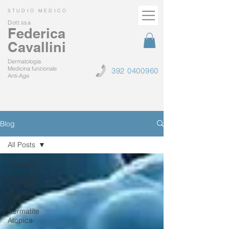
STUDIO MEDICO
Dott.ssa
Federica
Cavallini
Dermatologia
Medicina funzionale
392 0400960
Anti-Age
Blog
All Posts
All Posts
Tricologia
Psoriasi
Dermatite
Atopica