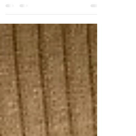
La psoriasi, una delle malattie cutanee croniche
più comuni, colpisce circa il 2-3% della
popolazione mondiale. Caratterizzata da lesioni...