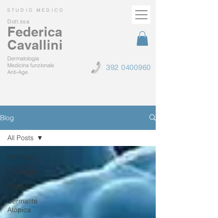
STUDIO MEDICO
Dott.ssa
Federica
Cavallini
Dermatologia
Medicina funzionale
392 0400960
Anti-Age
Blog
All Posts
All Posts
Tricologia
Psoriasi
Dermatite
Atopica