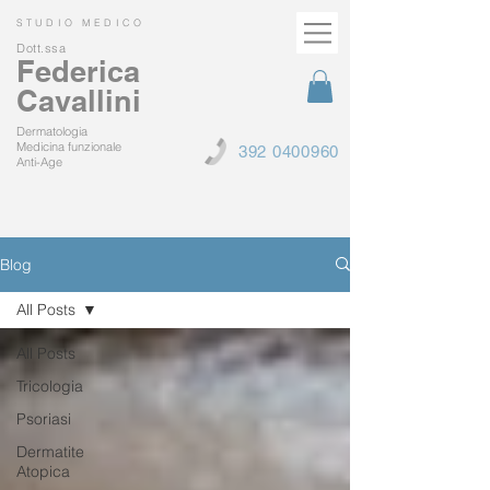
STUDIO MEDICO
Dott.ssa
Federica
Cavallini
Dermatologia
Medicina funzionale
392 0400960
Anti-Age
Blog
All Posts
All Posts
Tricologia
Psoriasi
Dermatite
Atopica